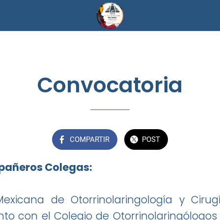
Convocatoria
COMPARTIR
POST
añeros Colegas:
Mexicana de Otorrinolaringología y Ciru
nto con el Colegio de Otorrinolaringólogos